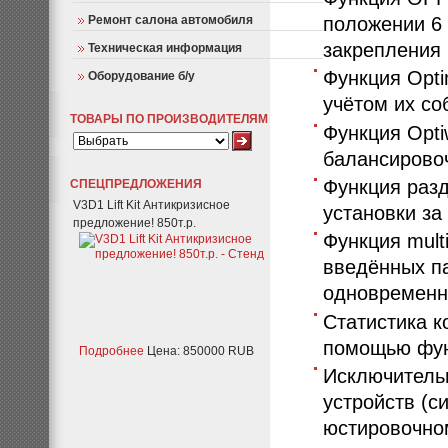
положении 6 
Ремонт салона автомобиля
закрепления 
Техническая информация
Функция Opti
Оборудование б/у
учётом их со
ТОВАРЫ ПО ПРОИЗВОДИТЕЛЯМ
Функция Opti
балансирово
Функция разд
СПЕЦПРЕДЛОЖЕНИЯ
V3D1 Lift Kit Антикризисное
установки за
предложение! 850т.р.
Функция mult
введённых па
одновременн
Статистика к
помощью фун
Подробнее
Цена: 850000 RUB
Исключитель
устройств (с
юстировочно