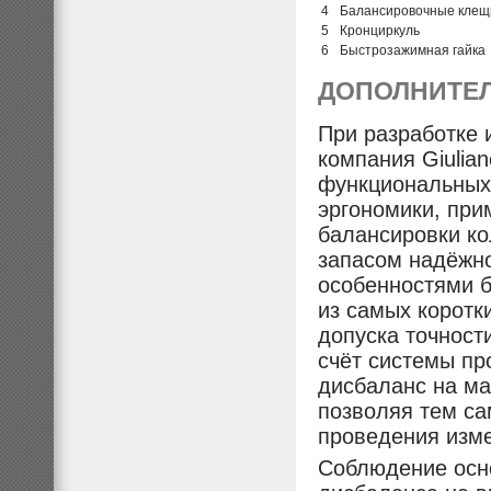
4
Балансировочные клещ
5
Кронциркуль
6
Быстрозажимная гайка
ДОПОЛНИТЕ
При разработке 
компания Giulia
функциональных
эргономики, пр
балансировки к
запасом надёжно
особенностями б
из самых коротк
допуска точности
счёт системы пр
дисбаланс на ма
позволяя тем са
проведения изм
Соблюдение осно