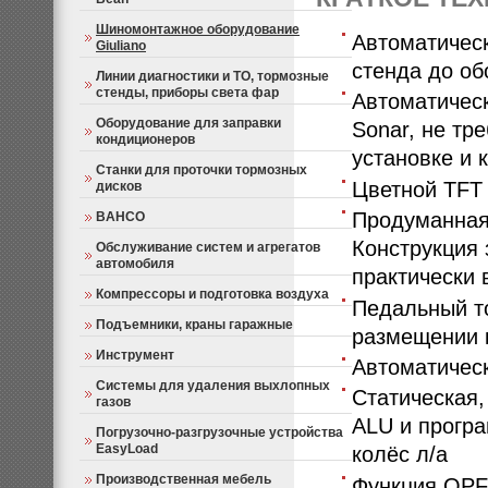
Шиномонтажное оборудование
Автоматическ
Giuliano
стенда до об
Линии диагностики и ТО, тормозные
стенды, приборы света фар
Автоматичес
Оборудование для заправки
Sonar, не тр
кондиционеров
установке и 
Станки для проточки тормозных
Цветной TFT 
дисков
Продуманная 
BAHCO
Конструкция 
Обслуживание систем и агрегатов
автомобиля
практически 
Компрессоры и подготовка воздуха
Педальный т
Подъемники, краны гаражные
размещении 
Инструмент
Автоматическ
Системы для удаления выхлопных
Статическая,
газов
ALU и прогр
Погрузочно-разгрузочные устройства
EasyLoad
колёс л/а
Производственная мебель
Функция OPF: