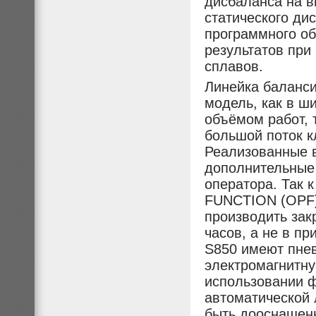
дисбаланса на
в
статического ди
программного об
результатов при
сплавов.
Линейка баланси
модель, как в 
объёмом работ, 
большой поток к
Реализованные 
дополнительные
оператора. Так
FUNCTION (OPF) 
производить зак
часов, а не в пр
S850 имеют пнев
электромагнитну
использовании ф
автоматической 
быть дооснащен