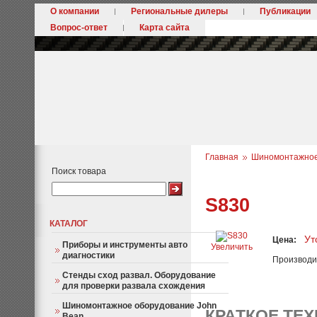
О компании
Региональные дилеры
Публикации
Вопрос-ответ
Карта сайта
Главная
Шиномонтажное 
Поиск товара
S830
КАТАЛОГ
Ут
Цена:
Приборы и инструменты авто
Увеличить
диагностики
Производи
Стенды сход развал. Оборудование
для проверки развала схождения
Шиномонтажное оборудование John
КРАТКОЕ ТЕ
Bean