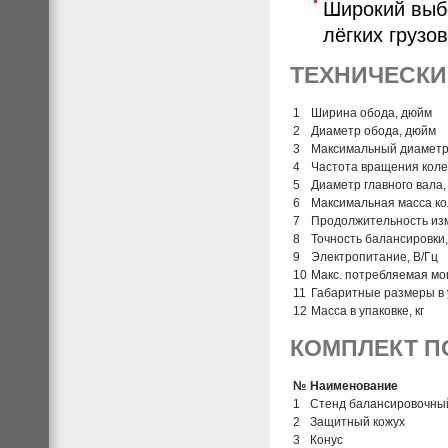
Широкий выб
лёгких грузо
ТЕХНИЧЕСКИ
1
Ширина обода, дюйм
2
Диаметр обода, дюйм
3
Максимальный диаметр 
4
Частота вращения коле
5
Диаметр главного вала,
6
Максимальная масса кол
7
Продолжительность изм
8
Точность балансировки,
9
Электропитание, В/Гц
10
Макс. потребляемая мо
11
Габаритные размеры в у
12
Масса в упаковке, кг
КОМПЛЕКТ П
№
Наименование
1
Стенд балансировочны
2
Защитный кожух
3
Конус