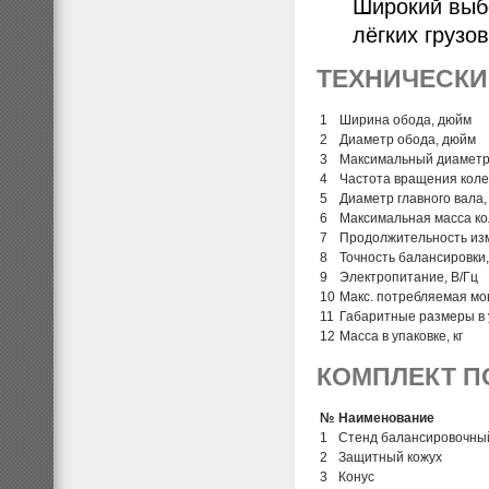
Широкий выб
лёгких грузо
ТЕХНИЧЕСКИ
1
Ширина обода, дюйм
2
Диаметр обода, дюйм
3
Максимальный диаметр 
4
Частота вращения коле
5
Диаметр главного вала,
6
Максимальная масса кол
7
Продолжительность изм
8
Точность балансировки,
9
Электропитание, В/Гц
10
Макс. потребляемая мо
11
Габаритные размеры в у
12
Масса в упаковке, кг
КОМПЛЕКТ П
№
Наименование
1
Стенд балансировочны
2
Защитный кожух
3
Конус