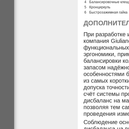
4
Балансировочные клещ
5
Кронциркуль
6
Быстрозажимная гайка
ДОПОЛНИТЕ
При разработке 
компания Giulia
функциональных
эргономики, пр
балансировки к
запасом надёжно
особенностями б
из самых коротк
допуска точности
счёт системы пр
дисбаланс на ма
позволяя тем са
проведения изм
Соблюдение осно
дисбаланса на
в