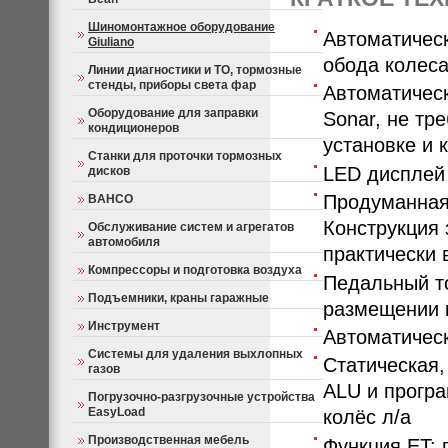
Шиномонтажное оборудование
Автоматическ
Giuliano
обода колеса
Линии диагностики и ТО, тормозные
стенды, приборы света фар
Автоматичес
Оборудование для заправки
Sonar, не тр
кондиционеров
установке и 
Станки для проточки тормозных
LED дисплей
дисков
Продуманная 
BAHCO
Конструкция 
Обслуживание систем и агрегатов
автомобиля
практически 
Компрессоры и подготовка воздуха
Педальный т
Подъемники, краны гаражные
размещении 
Инструмент
Автоматическ
Системы для удаления выхлопных
Статическая,
газов
ALU и прогр
Погрузочно-разгрузочные устройства
EasyLoad
колёс л/а
Производственная мебель
Функция ET: 