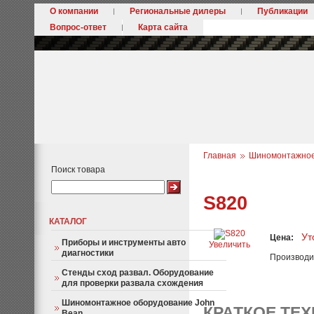
О компании
Региональные дилеры
Публикации
Вопрос-ответ
Карта сайта
Главная
Шиномонтажное 
Поиск товара
S820
КАТАЛОГ
Ут
Цена:
Приборы и инструменты авто
Увеличить
диагностики
Производи
Стенды сход развал. Оборудование
для проверки развала схождения
Шиномонтажное оборудование John
КРАТКОЕ ТЕ
Bean