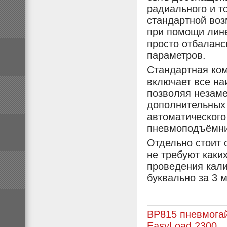
радиального и то
стандартной воз
при помощи лине
просто отбаланс
параметров.
Стандартная ком
включает все на
позволяя незаме
дополнительных 
автоматического
пневмоподъёмник
Отдельно стоит 
не требуют каки
проведения кали
буквально за 3 
BP815 пневмогай
EasyLoad 2300