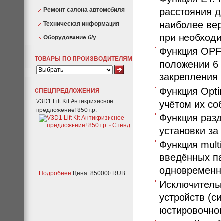
расстояния д
Ремонт салона автомобиля
наиболее ве
Техническая информация
при необход
Оборудование б/у
Функция OPF:
ТОВАРЫ ПО ПРОИЗВОДИТЕЛЯМ
положении 6 
закрепления 
Функция Opti
СПЕЦПРЕДЛОЖЕНИЯ
V3D1 Lift Kit Антикризисное
учётом их со
предложение! 850т.р.
Функция разд
установки за
Функция mult
введённых па
одновременн
Подробнее
Цена: 850000 RUB
Исключитель
устройств (с
юстировочно