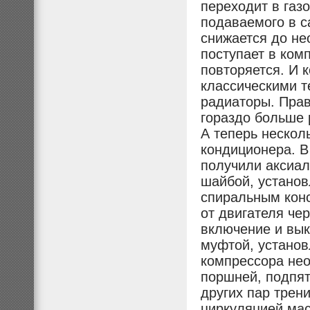
переходит в газ
подаваемого в с
снижается до не
поступает в ком
повторяется. И 
классическими 
радиаторы. Прав
гораздо больше 
А теперь нескол
кондиционера. 
получили аксиа
шайбой, установ
спиральным кон
от двигателя че
включение и вы
муфтой, установ
компрессора не
поршней, подпят
других пар трен
циркуляцией мас