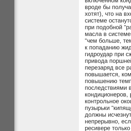
включенном конд
вроде бы получа
хотят), что на в
системе останут
при подобной "р
масла в систем
"чем больше, те
к попаданию жид
гидроудар при с
привода поршней
перезаряд все р
повышается, ком
повышению темп
последствиями в
кондиционеров, 
контрольное око
пузырьки "кипящ
должны исчезнут
непрерывно, есл
ресивере только 