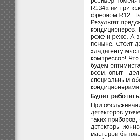
ресивер поменят
R134а ни при ка
фреоном R12. Та
Результат предс
кондиционеров. 
реже и реже. А 
поныне. Стоит д
хладагенту масло
компрессор! Что
будем оптимиста
всем, опыт - де
специальным об
кондиционерами
Будет работать
При обслуживани
детекторов утеч
таких приборов,
детекторы ионно
мастеров бытова