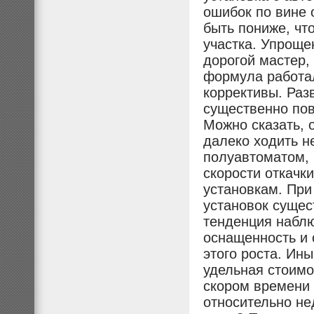
ошибок по вине 
быть пониже, чт
участка. Упроще
дорогой мастер,
формула работал
коррективы. Раз
существенно пов
Можно сказать, 
далеко ходить н
полуавтоматом, 
скорости откачк
установкам. При 
установок сущес
тенденция наблю
оснащенность и 
этого роста. Ин
удельная стоимос
скором времени 
относительно не