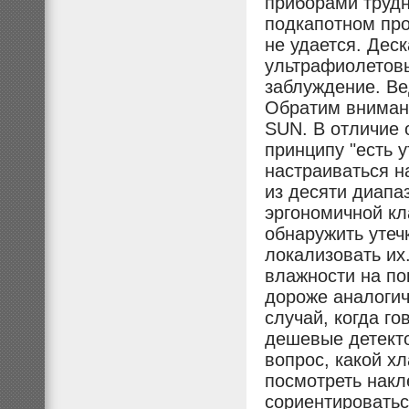
приборами трудн
подкапотном про
не удается. Деск
ультрафиолетовы
заблуждение. Ве
Обратим вниман
SUN. В отличие 
принципу "есть у
настраиваться н
из десяти диапа
эргономичной кл
обнаружить утеч
локализовать их
влажности на по
дороже аналогич
случай, когда го
дешевые детекто
вопрос, какой х
посмотреть накл
сориентироватьс