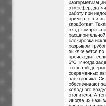
разгерметизации
атмосфер, датчи
работу при недо
пример: если вы
заработает. Так
вход компрессор
расширительной 
блокировка искл
разрывом трубоп
выключается по 
происходит, есл
5°С. Иногда зад
открытой дверью
современных авт
электроника. Си
обеспечивают за
холодного возду
отопителя. А те
Иногда их назыв
другое: содержат