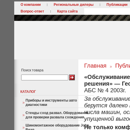
О компании
Региональные дилеры
Публикации
Вопрос-ответ
Карта сайта
Главная
Публ
Поиск товара
«Обслуживание
решения» — Ге
АБС № 4 2003г.
КАТАЛОГ
За обслуживани
Приборы и инструменты авто
берутся далеко
диагностики
числа машин, о
Стенды сход развал. Оборудование
для проверки развала схождения
упущенной выго
Шиномонтажное оборудование John
Не только ком
Bean