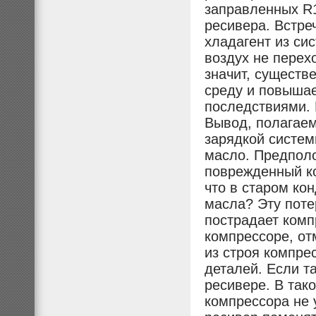
заправленных R1
ресивера. Встре
хладагент из си
воздух не перех
значит, существ
среду и повыша
последствиями. 
Вывод, полагаем
зарядкой систем
масло. Предполо
поврежденный ко
что в старом ко
масла? Эту поте
пострадает комп
компрессоре, о
из строя компре
деталей. Если т
ресивере. В так
компрессора не 