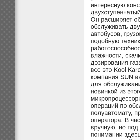
интересную конс
двухступенчатый
Он расширяет об
обслуживать дв
автобусов, груз
подобную техник
работоспособнос
влажности, скач
дозирования газ
все это Kool Kar
компания SUN в
для обслуживани
новинкой из это
микропроцессорн
операций по обс
полуавтомату, п
оператора. В ча
вручную, но под
понимании здесь 