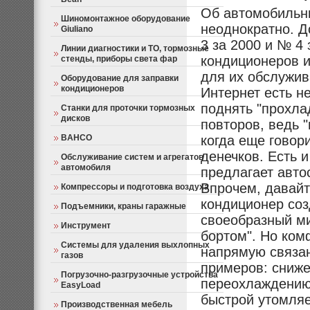
Об автомобильны
Шиномонтажное оборудование
неоднократно. Д
Giuliano
3 за 2000 и № 4 
Линии диагностики и ТО, тормозные
кондиционеров 
стенды, приборы света фар
для их обслужив
Оборудование для заправки
кондиционеров
Интернет есть н
поднять "прохла
Станки для проточки тормозных
дисков
повторов, ведь "
BAHCO
когда еще говор
денечков. Есть 
Обслуживание систем и агрегатов
автомобиля
предлагает авто
Впрочем, давайте
Компрессоры и подготовка воздуха
кондиционер соз
Подъемники, краны гаражные
своеобразный ми
Инструмент
бортом". Но ком
Системы для удаления выхлопных
напрямую связан
газов
примеров: сниже
Погрузочно-разгрузочные устройства
переохлаждению 
EasyLoad
быстрой утомляе
Производственная мебель