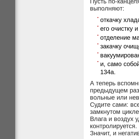
Пусть по-канцеля
выполняют:
откачку хлад
его очистку 
отделение м
закачку очищ
вакуумирован
и, само собо
134а.
А теперь вспом
предыдущем раз
вольные или нев
Судите сами: вс
замкнутом цикле
Влага и воздух 
контролируется.
Значит, и негати