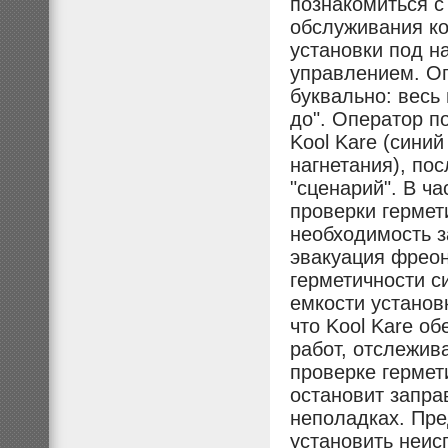
познакомиться 
обслуживания ко
установки под н
управлением. Оп
буквально: весь
до". Оператор п
Kool Kare (синий
нагнетания), по
"сценарий". В ч
проверки гермет
необходимость з
эвакуация фреон
герметичности си
емкости установ
что Kool Kare о
работ, отслежив
проверке гермет
остановит запра
неполадках. Пр
установить неис