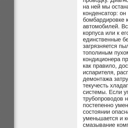
проводку. Диагно
на ней мы остан
конденсатор: он
бомбардировке 
автомобилей. Вс
корпуса или к е
единственные бе
загрязняется пы
тополиным пухом
кондиционера пр
как правило, дос
испарителя, рас
демонтажа затру
текучесть хлада
системы. Если у
трубопроводов н
постепенно умен
состоянии опасн
уменьшается и к
смазывание комп