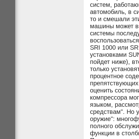
систем, работаю
автомобиль, в с
то и смешали эт
машины может вы
системы послед
воспользоваться
SRI 1000 или SR
установками SUN
пойдет ниже), в
только установят
процентное соде
препятствующих 
оценить состоян
компрессора мог
языком, рассмот
средствам". Но 
оружие": многоф
полного обслуж
функции в столб