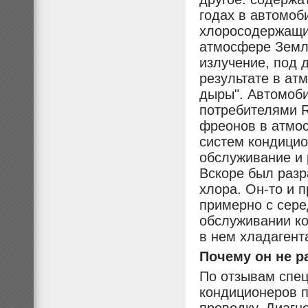
годах в автомо
хлоросодержащий
атмосфере Земл
излучение, под 
результате в ат
дыры". Автомоб
потребителями R
фреонов в атмос
систем кондицио
обслуживание и 
Вскоре был раз
хлора. Он-то и 
примерно с сере
обслуживании ко
в нем хладагент
Почему он не р
По отзывам спец
кондиционеров п