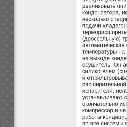
реализовать опи
конденсатора, и
несколько специ
подачи хладаген
терморасширите
(дроссельную) т
автоматическая 
температуры на 
на выходе конде
осушитель. Он а
силикогелем (сп
и отфильтровыва
расширительной 
испарителя, неп
устанавливают с
окончательно ис
компрессор и не
работы кондицио
во все системы 