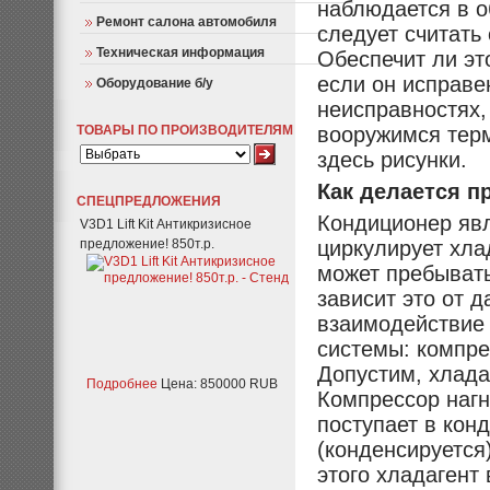
наблюдается в о
Ремонт салона автомобиля
следует считать
Техническая информация
Обеспечит ли эт
если он исправе
Оборудование б/у
неисправностях,
ТОВАРЫ ПО ПРОИЗВОДИТЕЛЯМ
вооружимся терм
здесь рисунки.
Как делается п
СПЕЦПРЕДЛОЖЕНИЯ
Кондиционер явл
V3D1 Lift Kit Антикризисное
предложение! 850т.р.
циркулирует хла
может пребывать
зависит это от 
взаимодействие
системы: компре
Допустим, хлада
Подробнее
Цена: 850000 RUB
Компрессор нагн
поступает в кон
(конденсируется
этого хладагент