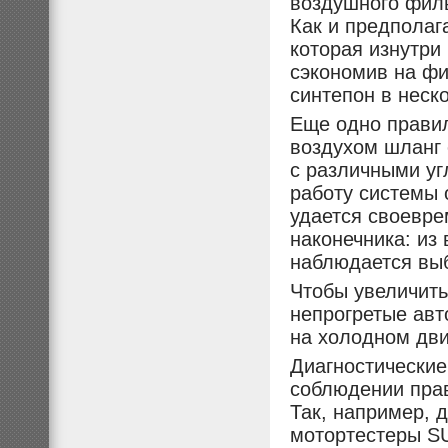
воздушного филь
Как и предполаг
которая изнутри
сэкономив на фи
синтепон в неск
Еще одно правил
воздухом шланг 
с различными уг
работу системы 
удается своевре
наконечника: из 
наблюдается выб
Чтобы увеличить
непрогретые авт
на холодном дв
Диагностические
соблюдении прав
Так, например, 
мотортестеры SU