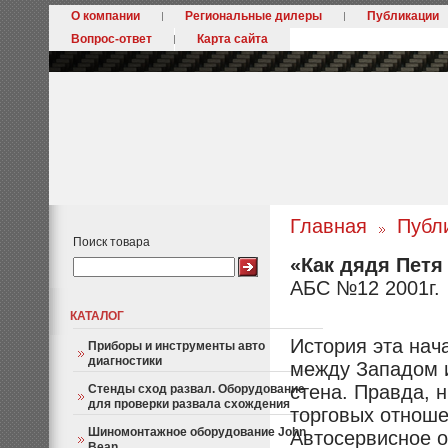
О компании
Региональные дилеры
Публикации
Вопрос-ответ
Карта сайта
Главная
Публ
Поиск товара
«Как дядя Петя
АБС №12 2001г.
КАТАЛОГ
История эта нача
Приборы и инструменты авто
диагностики
между Западом и
стена. Правда, 
Стенды сход развал. Оборудование
для проверки развала схождения
торговых отноше
Шиномонтажное оборудование John
Автосервисное о
Bean