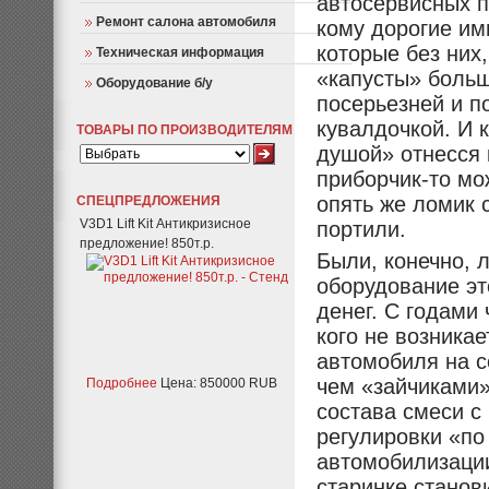
автосервисных п
Ремонт салона автомобиля
кому дорогие им
которые без них
Техническая информация
«капусты» больш
Оборудование б/у
посерьезней и п
кувалдочкой. И 
ТОВАРЫ ПО ПРОИЗВОДИТЕЛЯМ
душой» отнесся 
приборчик-то мо
опять же ломик 
СПЕЦПРЕДЛОЖЕНИЯ
V3D1 Lift Kit Антикризисное
портили.
предложение! 850т.р.
Были, конечно, 
оборудование эт
денег. С годами 
кого не возника
автомобиля на с
чем «зайчиками»
Подробнее
Цена: 850000 RUB
состава смеси с
регулировки «по
автомобилизации
старинке станови