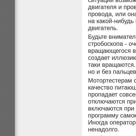
ситуации возмо
двигателя и про
провода, или он
на какой-нибудь
двигатель.
Будьте внимател
стробоскопа - о
вращающегося ве
создает иллюзию
таки вращаются.
но и без пальцев
Мотортестерам с
качество питающ
пропадает совсе
отключаются при
включаются при 
программу самок
Иногда оператор
ненадолго.