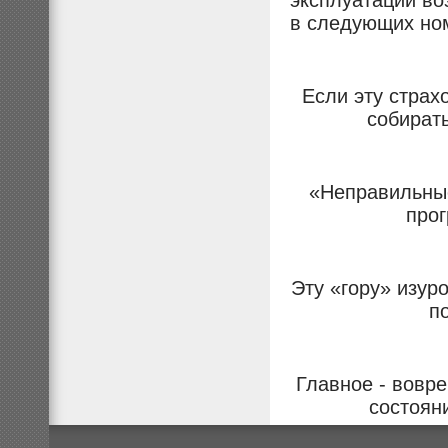
эксплуатации во
в следующих но
Если эту страх
собират
«Неправильные
прог
Эту «гору» изур
п
Главное - вовре
состоян