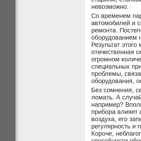
невозможно.
Со временем пар
автомобилей и с
ремонта. Постеп
оборудованием н
Результат этого
отечественная с
огромном количе
специальных при
проблемы, связ
оборудования, о
Без сомнения, с
ломать. А случа
например? Вполн
прибора влияет 
воздуха, его за
регулярность и 
Короче, неблаго
способности обо