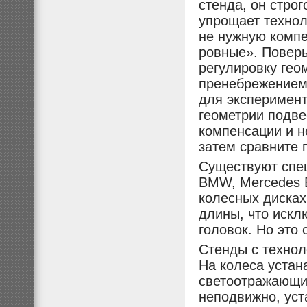
стенда, он стро
упрощает техноло
не нужную компе
ровные». Поверь
регулировку гео
пренебрежением 
для эксперимент
геометрии подв
компенсации и н
затем сравните 
Существуют спец
BMW, Mercedes B
колесных дисках
длины, что искл
головок. Но это 
Стенды с технол
На колеса уста
светоотражающи
неподвижно, ус