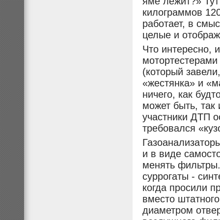
яме лежит?» Тут
килограммов 120
работает, в смыс
целые и отображ
Что интересно, 
мотортестерами 
(который завели,
«жестянка» и «м
ничего, как будт
может быть, так 
участники ДТП о
требовался «куз
Газоанализаторы
и в виде самост
менять фильтры.
суррогаты - син
когда просили п
вместо штатного
диаметром отвер