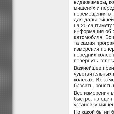
видеокамеры, ко
мишенях и пере
перемещения в п
для дальнейшей 
на 20 сантиметр
информация об 
автомобиля. Во
та самая програ
измерения попер
передних колес 
повернуть колес
Важнейшее преим
чувствительных 
колесах. Их зам
бросать, ронять 
Все измерения в
быстро: на один
установку мишен
Но какой бы ни 