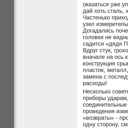
оказаться уже у
дай хоть сталь, 
Частенько прихо
узел измеритель
Догадались поче
головки не видн
садится «дядя П
Вдруг стук, гро
вначале на ось 
конструкция сры
пластик, металл
замена с после
расходы!
Несколько совет
приборы ударам,
соединительные 
проведения изме
«возвраты» - пр
одну сторону, с