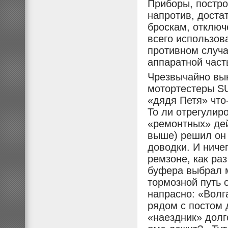
Приборы, постро
напротив, доста
броскам, отключ
всего использов
противном случа
аппаратной част
Чрезвычайно вы
мотортестеры SU
«дядя Петя» что
То ли отрегулир
«ремонтных» де
выше) решил он 
доводки. И ниче
ремзоне, как раз
буфера выбрал м
тормозной путь 
напрасно: «Волг
рядом с постом 
«наездник» долг