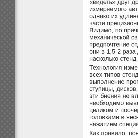
«видеть» друг д
измеряемого авт
однако их удлин
части прецизион
Видимо, по прич
механической св
предпочтение от
они в 1,5-2 раза
насколько стенд 
Технология изме
всех типов стен
выполнение прог
ступицы, дисков
эти биения не в
необходимо выве
целиком и пооче
головками в нес
нажатием специа
Как правило, по