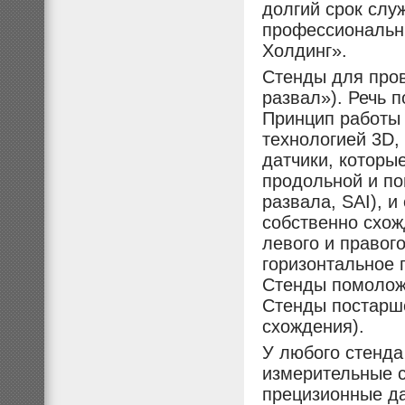
долгий срок слу
профессиональ
Холдинг».
Стенды для пров
развал»). Речь п
Принцип работы 
технологией 3D,
датчики, которы
продольной и по
развала, SAI), и
собственно схож
левого и правог
горизонтальное 
Стенды помоложе
Стенды постарше
схождения).
У любого стенда
измерительные с
прецизионные да