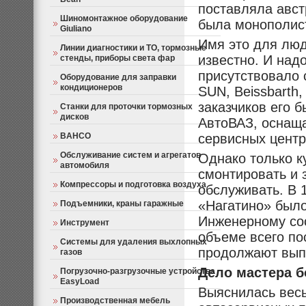
поставляла авст
Шиномонтажное оборудование
была монополист
Giuliano
Имя это для люд
Линии диагностики и ТО, тормозные
известно. И над
стенды, приборы света фар
присутствовало 
Оборудование для заправки
кондиционеров
SUN, Beissbarth
заказчиков его 
Станки для проточки тормозных
дисков
АвтоВАЗ, оснащ
BAHCO
сервисных цент
Обслуживание систем и агрегатов
Однако только к
автомобиля
смонтировать и 
Компрессоры и подготовка воздуха
обслуживать. В 
«Нагатино» было
Подъемники, краны гаражные
Инженерному со
Инструмент
объеме всего по
Системы для удаления выхлопных
продолжают вып
газов
Дело мастера б
Погрузочно-разгрузочные устройства
EasyLoad
Выяснилась весь
Производственная мебель