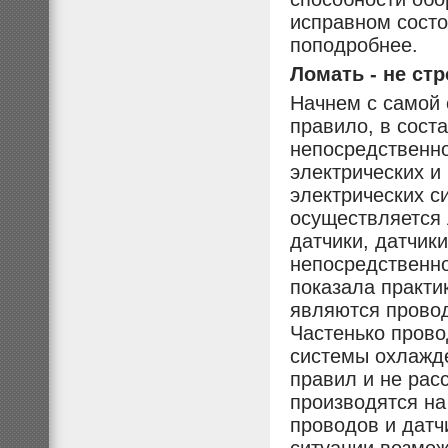
исправном состо
поподробнее.
Ломать - не ст
Начнем с самой 
правило, в сост
непосредственно
электрических и
электрических с
осуществляется 
датчики, датчик
непосредственно
показала практи
являются провод
Частенько прово
системы охлажде
правил и не рас
производятся н
проводов и датч