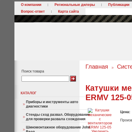
О компании
Региональные дилеры
Публикации
Вопрос-ответ
Карта сайта
Главная
Сист
Поиск товара
Катушки ме
КАТАЛОГ
ERMV 125-0
Приборы и инструменты авто
диагностики
Цена:
Стенды сход развал. Оборудование
для проверки развала схождения
Произ
Шиномонтажное оборудование John
Увеличить
Bean