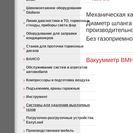
Шиномонтажное оборудование
Giuliano
Механическая ка
Линии диагностики и ТО, тормозные
Диаметр шланга 
стенды, приборы света фар
производительно
Оборудование для заправки
Без газоприемно
кондиционеров
Станки для проточки тормозных
дисков
Вакуумметр ВМ
Н
BAHCO
Обслуживание систем и агрегатов
автомобиля
Компрессоры и подготовка воздуха
Подъемники, краны гаражные
Инструмент
Системы для удаления выхлопных
газов
Погрузочно-разгрузочные устройства
EasyLoad
Производственная мебель