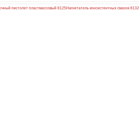
очный пистолет пластмассовый 8125
Нагнетатель консистентных смазок 8132