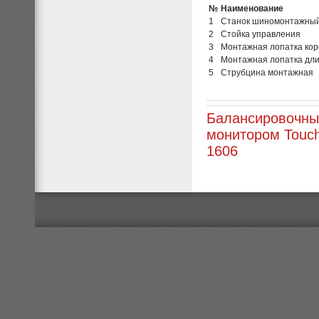
№
Наименование
1
Станок шиномонтажны
2
Стойка управления
3
Монтажная лопатка кор
4
Монтажная лопатка дл
5
Струбцина монтажная
Балансировочны
монитором Touch
1606