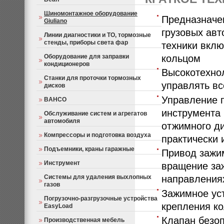
Шиномонтажное оборудование
Предназначе
Giuliano
грузовых авт
Линии диагностики и ТО, тормозные
стенды, приборы света фар
техники вкл
Оборудование для заправки
кольцом
кондиционеров
Высокотехнол
Станки для проточки тормозных
управлять в
дисков
Управление 
BAHCO
инструмента 
Обслуживание систем и агрегатов
автомобиля
отжимного ди
Компрессоры и подготовка воздуха
практически 
Подъемники, краны гаражные
Привод зажим
Инструмент
вращение заж
Системы для удаления выхлопных
направлениях
газов
Зажимное уст
Погрузочно-разгрузочные устройства
крепления к
EasyLoad
Клапан безоп
Производственная мебель