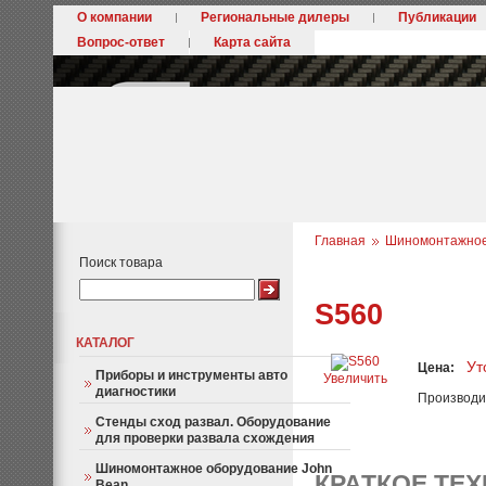
О компании
Региональные дилеры
Публикации
Вопрос-ответ
Карта сайта
Главная
Шиномонтажное 
Поиск товара
S560
КАТАЛОГ
Ут
Цена:
Приборы и инструменты авто
Увеличить
диагностики
Производи
Стенды сход развал. Оборудование
для проверки развала схождения
Шиномонтажное оборудование John
КРАТКОЕ ТЕ
Bean