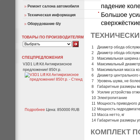
падение коле
Ремонт салона автомобиля
Большое уси
Техническая информация
сверхжёсткие
Оборудование б/у
ТЕХНИЧЕСКИ
ТОВАРЫ ПО ПРОИЗВОДИТЕЛЯМ
1
Диаметр обода обслужи
2
Диаметр обода обслужи
СПЕЦПРЕДЛОЖЕНИЯ
3
Максимальная ширина 
V3D1 Lift Kit Антикризисное
4
Максимальный диаметр 
предложение! 850т.р.
5
Максимальная масса кол
6
Диаметр центрального 
7
Уровень шума, не более
8
Габаритные размеры м
9
Усилие устройства отжи
10
Электропитание
11
Мощность приводного д
12
Мощность гидродвигате
Подробнее
Цена: 850000 RUB
13
Масса нетто, кг
14
Габаритные размеры уп
КОМПЛЕКТ П