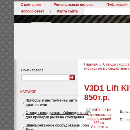
О компании
Региональные дилеры
Публикации
Вопрос-ответ
Карта сайта
Главная
Стенды сход ра
гибридные в стандартном 
Поиск товара
V3D1 Lift 
КАТАЛОГ
850т.р.
Приборы и инструменты авто
диагностики
Цена
Стенды сход развал. Оборудование
для проверки развала схождения
Произ
Шиномонтажное оборудование John
Увеличить
Bean