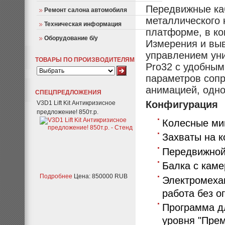
Передвижные каб
Ремонт салона автомобиля
металлического 
Техническая информация
платформе, в ко
Оборудование б/у
Измерения и выв
управлением уни
ТОВАРЫ ПО ПРОИЗВОДИТЕЛЯМ
Pro32 с удобны
параметров соп
анимацией, одн
СПЕЦПРЕДЛОЖЕНИЯ
Конфигурация
V3D1 Lift Kit Антикризисное
предложение! 850т.р.
Колесные ми
Захваты на к
Передвижной 
Балка с каме
Подробнее
Цена: 850000 RUB
Электромеха
работа без о
Программа дл
уровня "Пре