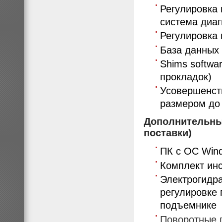
Регулировка 
система диаг
Регулировка
База данных
Shims softwa
прокладок)
Усовершенст
размером до 
Дополнительные
поставки)
ПК с ОС Wi
Комплект ин
Электрогидр
регулировке 
подъемнике
Поворотные 