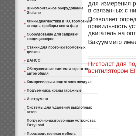
для измерения р
Шиномонтажное оборудование
в связанных с н
Giuliano
Позволяет опред
Линии диагностики и ТО, тормозные
правильность ус
стенды, приборы света фар
двигатель на оп
Оборудование для заправки
кондиционеров
Вакуумметр имее
Станки для проточки тормозных
дисков
BAHCO
Пистолет для по
Обслуживание систем и агрегатов
вентилятором E
автомобиля
Компрессоры и подготовка воздуха
Подъемники, краны гаражные
Инструмент
Системы для удаления выхлопных
газов
Погрузочно-разгрузочные устройства
EasyLoad
Производственная мебель