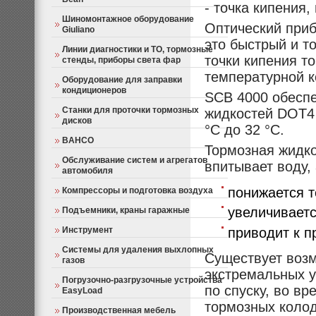
- точка кипения,
Шиномонтажное оборудование
Оптический приб
Giuliano
это быстрый и т
Линии диагностики и ТО, тормозные
точки кипения т
стенды, приборы света фар
температурной 
Оборудование для заправки
кондиционеров
SCB 4000 обеспе
Станки для проточки тормозных
жидкостей DOT4 
дисков
°С до 32 °С.
BAHCO
Тормозная жидкос
Обслуживание систем и агрегатов
впитывает воду,
автомобиля
понижается т
Компрессоры и подготовка воздуха
увеличиваетс
Подъемники, краны гаражные
приводит к п
Инструмент
Системы для удаления выхлопных
Существует возм
газов
экстремальных у
Погрузочно-разгрузочные устройства
по спуску, во в
EasyLoad
тормозных колод
Производственная мебель