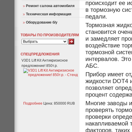
происходит ее и
Ремонт салона автомобиля
в тормозную сис
Техническая информация
педали.
Оборудование б/у
Тормозная жидко
становится очен
ТОВАРЫ ПО ПРОИЗВОДИТЕЛЯМ
и замедляет про
воздействие тор
тормозной сист
СПЕЦПРЕДЛОЖЕНИЯ
интервалов. Это
V3D1 Lift Kit Антикризисное
АБС.
предложение! 850т.р.
Прибор имеет от
жидкости DOT4 
позволяет опреде
процент содерж
Многие заводы 
Подробнее
Цена: 850000 RUB
проверять тормо
проверки опреде
накапливаемой т
факторов, таких 