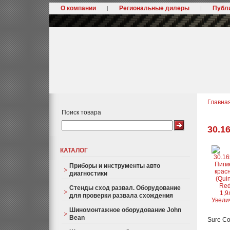
О компании
Региональные дилеры
Публ
Главна
Поиск товара
30.1
КАТАЛОГ
Приборы и инструменты авто
диагностики
Стенды сход развал. Оборудование
для проверки развала схождения
Увели
Шиномонтажное оборудование John
Bean
Sure Co