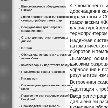
4-х компонентны
Шиномонтажное оборудование
Giuliano
дооснащение ка
параметром и С
Линии диагностики и ТО, тормозные
стенды, приборы света фар
графическим ЖК
клавиатурой для
Оборудование для заправки
кондиционеров
термопринтером 
Станки для проточки тормозных
Надежная систем
дисков
автоматическая 
BAHCO
оборотов и темп
Обслуживание систем и агрегатов
Дымомер: оснащ
автомобиля
высоким разреше
Компрессоры и подготовка воздуха
управления и в
Подъемники, краны гаражные
результатов изм
Инструмент
Встроенная само
Системы для удаления выхлопных
Адаптация к тр
газов
Ввод регистраци
Погрузочно-разгрузочные устройства
EasyLoad
дальнейшей расп
Производственная мебель
измерение оборо