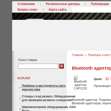
О компании
Региональные дилеры
Публикации
Вопрос-ответ
Карта сайта
Главная
Приборы и инст
Поиск товара
Bluetooth адапто
КАТАЛОГ
32 
Цена:
Приборы и инструменты авто
Производит
диагностики
Стенды сход развал. Оборудование
Bluetooth адаптор. Подклю
для проверки развала схождения
Bluetooth адаптеров, пере
Шиномонтажное оборудование John
Bean