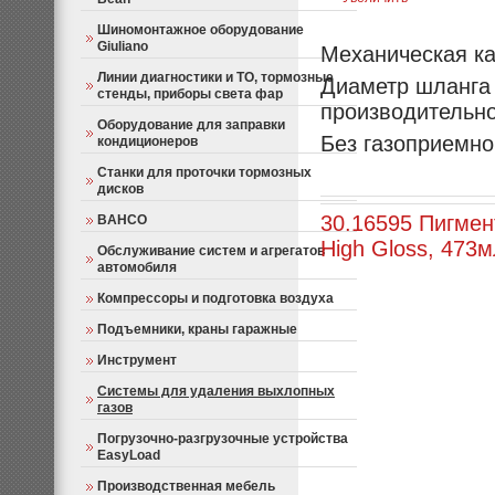
Шиномонтажное оборудование
Giuliano
Механическая ка
Линии диагностики и ТО, тормозные
Диаметр шланга 
стенды, приборы света фар
производительно
Оборудование для заправки
Без газоприемно
кондиционеров
Станки для проточки тормозных
дисков
30.16595 Пигмент
BAHCO
High Gloss, 473м
Обслуживание систем и агрегатов
автомобиля
Компрессоры и подготовка воздуха
Подъемники, краны гаражные
Инструмент
Системы для удаления выхлопных
газов
Погрузочно-разгрузочные устройства
EasyLoad
Производственная мебель