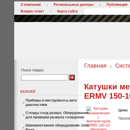
О компании
Региональные дилеры
Публикации
Вопрос-ответ
Карта сайта
Главная
Сист
Поиск товара
Катушки ме
КАТАЛОГ
ERMV 150-1
Приборы и инструменты авто
диагностики
Цена:
Стенды сход развал. Оборудование
для проверки развала схождения
Произ
Шиномонтажное оборудование John
Увеличить
Bean