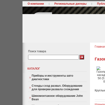
О компании
Региональные дилеры
Публ
Главна
Поиск товара
Газо
КАТАЛОГ
Приборы и инструменты авто
диагностики
Стенды сход развал. Оборудование
для проверки развала схождения
Круглы
Шиномонтажное оборудование John
Bean
Шланги