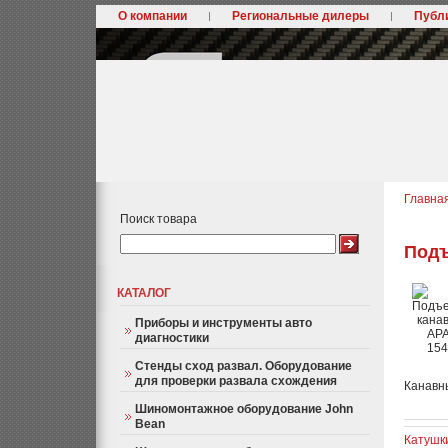
О компании
Региональные дилеры
Публ
Главна
Поиск товара
Подъ
КАТАЛОГ
Приборы и инструменты авто
диагностики
Стенды сход развал. Оборудование
для проверки развала схождения
Канавны
Шиномонтажное оборудование John
Bean
Катушк