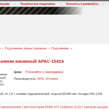
икации
Техническая поддержка
Контакты и реквизиты
я
Подъемники, краны гаражные
Подъемники
емник канавный АРАC-1542А
Уточняйте у менеджера
Цена:
Производитель:
APAC (Италия)
й, г/п 2,0 т, пневмо-гидравлический, подъем 60/480 мм, посадка 930-1350
и механические с вентилятором ERMV 075-10
Зубило 5120 с набором насадок