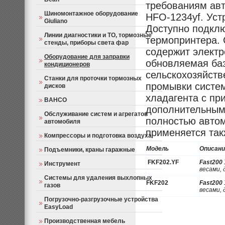
требованиям авт
Шиномонтажное оборудование
HFO-1234yf. Уст
Giuliano
Доступно подклю
Линии диагностики и ТО, тормозные
термопринтера. 
стенды, приборы света фар
содержит электр
Оборудование для заправки
обновляемая баз
кондиционеров
сельскохозяйств
Станки для проточки тормозных
промывки систем
дисков
хладагента с пр
BAHCO
дополнительным
Обслуживание систем и агрегатов
полностью авто
автомобиля
применяется так
Компрессоры и подготовка воздуха
Модель
Описани
Подъемники, краны гаражные
FKF202.YF
Fast200
Инструмент
весами, 
Системы для удаления выхлопных
FKF202
Fast200
газов
весами, 
Погрузочно-разгрузочные устройства
EasyLoad
Производственная мебель