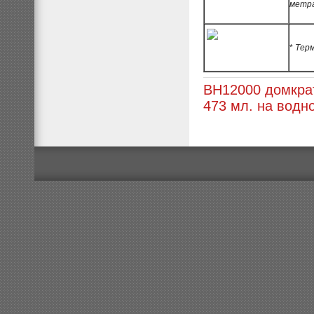
метр
*
Тер
BH12000 домкра
473 мл. на водн