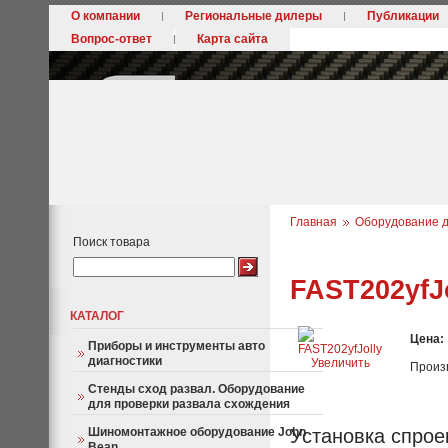
О компании
Региональные дилеры
Публикации
Вопрос-ответ
Карта сайта
Главная
Оборудование д
Поиск товара
FAST202yfJ
КАТАЛОГ
Цена:
Приборы и инструменты авто
диагностики
Увеличить
Произ
Стенды сход развал. Оборудование
для проверки развала схождения
Шиномонтажное оборудование John
Установка спрое
Bean