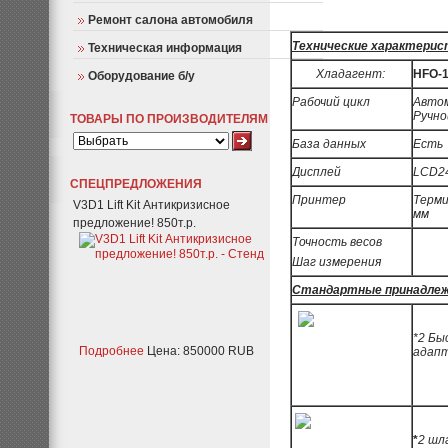
Ремонт салона автомобиля
Технические характерис
Техническая информация
Хладагент
:
HFO-1
Оборудование б/у
Рабочий цикл
Автом
Ручно
ТОВАРЫ ПО ПРОИЗВОДИТЕЛЯМ
База данных
Есть
Дисплей
LCD2
СПЕЦПРЕДЛОЖЕНИЯ
Принтер
Терми
V3D1 Lift Kit Антикризисное
мм
предложение! 850т.р.
Точность весов
Шаг измерения
Стандартные принадле
*
2 Бы
Подробнее
Цена: 850000 RUB
адап
*
2 шл