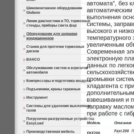
автомата”, без 
Шиномонтажное оборудование
автоматическим 
Giuliano
выполнения осн
Линии диагностики и ТО, тормозные
системы, заправ
стенды, приборы света фар
высокого и низк
Оборудование для заправки
температурного 
кондиционеров
увеличенным об
Станки для проточки тормозных
Современная эле
дисков
электронную пла
BAHCO
данных по легко
Обслуживание систем и агрегатов
сельскохозяйств
автомобиля
промывки систем
Компрессоры и подготовка воздуха
хладаге
нта с пр
Подъемники, краны гаражные
дополнительным
Инструмент
взвешивания и 
заправку маслом
Системы для удаления выхлопных
газов
при работе с ги
Погрузочно-разгрузочные устройства
Модель
Описание
EasyLoad
Fast 200
По
Производственная мебель
FKF200