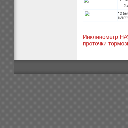
* 2
Шл
2 м
*
2
Бы
адап
Инклинометр H
проточки тормо