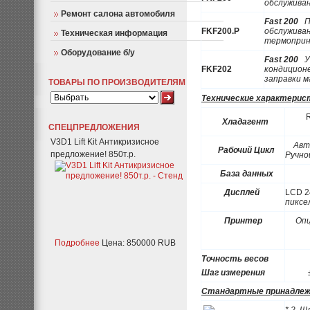
обслужива
Ремонт салона автомобиля
Fast 200
П
FKF200.P
обслужива
Техническая информация
термопри
Оборудование б/у
Fast 200
Ус
FKF202
кондицион
заправки м
ТОВАРЫ ПО ПРОИЗВОДИТЕЛЯМ
Технические характерис
R1
Хладагент
СПЕЦПРЕДЛОЖЕНИЯ
V3D1 Lift Kit Антикризисное
Авто
Рабочий Цикл
предложение! 850т.р.
Ручно
База данных
Д
Дисплей
LCD 2
пиксе
Принтер
Оп
Подробнее
Цена: 850000 RUB
Точность весов
Шаг измерения
Стандартные принадле