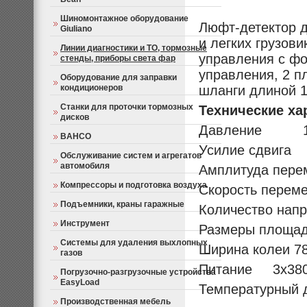
Шиномонтажное оборудование
Люфт-детектор д
Giuliano
и легких грузови
Линии диагностики и ТО, тормозные
управления с фо
стенды, приборы света фар
управления, 2 
Оборудование для заправки
кондиционеров
шланги длиной 
Станки для проточки тормозных
Технические ха
дисков
Давление 1
BAHCO
Усилие сдвига 
Обслуживание систем и агрегатов
автомобиля
Амплитуда пер
Компрессоры и подготовка воздуха
Скорость перем
Подъемники, краны гаражные
Количество на
Инструмент
Размеры площа
Системы для удаления выхлопных
Ширина колеи 78
газов
Питание 3х38
Погрузочно-разгрузочные устройства
EasyLoad
Температурный 
Производственная мебель