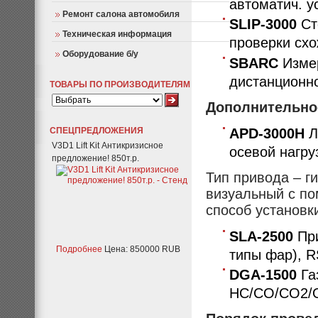
автоматич. у
Ремонт салона автомобиля
SLIP-3000
Ст
Техническая информация
проверки сх
Оборудование б/у
SBARC
Измер
дистанционн
ТОВАРЫ ПО ПРОИЗВОДИТЕЛЯМ
Дополнительно
APD-3000H
Л
СПЕЦПРЕДЛОЖЕНИЯ
V3D1 Lift Kit Антикризисное
осевой нагруз
предложение! 850т.р.
Тип привода – г
визуальный с п
способ установк
SLA-2500
Пр
Подробнее
Цена: 850000 RUB
типы фар), R
DGA-1500
Га
HC/CO/CO2/O