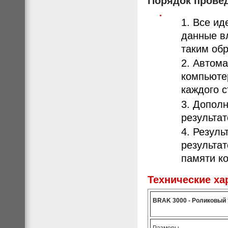
Порядок провед
Все ид
данные в
таким обр
Автома
компьюте
каждого с
Дополн
результа
Резуль
результат
памяти к
Технические ха
BRAK 3000 - Роликовый 