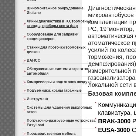
Диагностическая
Шиномонтажное оборудование
Giuliano
микроавтобусов с
комплектации пр
Линии диагностики и ТО, тормозные
стенды, приборы света фар
РС, 19"монитор,
Оборудование для заправки
автоматическая 
кондиционеров
атоматическое п
Станки для проточки тормозных
усилий по коле
дисков
торможения, пр
BAHCO
демпфирования),
Обслуживание систем и агрегатов
измерительной 
автомобиля
газоанализатора
Компрессоры и подготовка воздуха
локальной сети 
Подъемники, краны гаражные
Базовая компле
Инструмент
Коммуникаци
Системы для удаления выхлопных
клавиатура, 
газов
BRAK-3000
Р
Погрузочно-разгрузочные устройства
EasyLoad
EUSA-3000
С
Производственная мебель