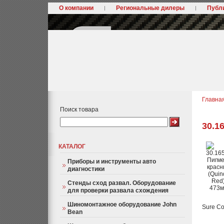
О компании
Региональные дилеры
Публ
Главна
Поиск товара
30.1
КАТАЛОГ
Приборы и инструменты авто
диагностики
Стенды сход развал. Оборудование
для проверки развала схождения
Шиномонтажное оборудование John
Sure Co
Bean