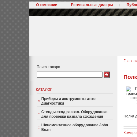
О компании
Региональные дилеры
Публ
Главна
Поиск товара
Полк
КАТАЛОГ
Приборы и инструменты авто
диагностики
Стенды сход развал. Оборудование
Полка 
для проверки развала схождения
Шиномонтажное оборудование John
Bean
Компре