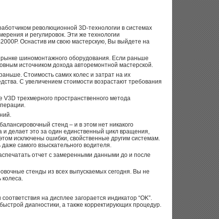
работчиком революционной 3D-технологии в системах
мерения и регулировок. Эти же технологии
2000P. Оснастив им свою мастерскую, Вы выйдете на
 рынке шиномонтажного оборудования. Если раньше
сновным источником дохода авторемонтной мастерской.
раньше. Стоимость самих колес и затрат на их
дства. С увеличением стоимости возрастают требования
е V3D трехмерного пространственного метода
операции.
ний.
балансировочный стенд – и в этом нет никакого
а и делает это за один единственный цикл вращения,
этом исключены ошибки, свойственные другим системам.
 даже самого взыскательного водителя.
аспечатать отчет с замеренными данными до и после
овочные стенды из всех выпускаемых сегодня. Вы не
 колеса.
оответствия на дисплее загорается индикатор “OK”.
быстрой диагностики, а также корректирующих процедур.