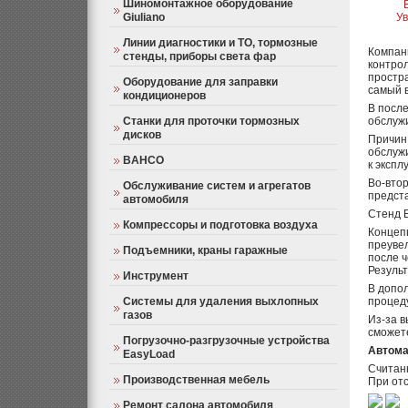
Шиномонтажное оборудование
Giuliano
У
Линии диагностики и ТО, тормозные
Компан
стенды, приборы света фар
контрол
простра
Оборудование для заправки
самый 
кондиционеров
В посл
Станки для проточки тормозных
обслужи
дисков
Причин 
обслуж
BAHCO
к экспл
Во-вто
Обслуживание систем и агрегатов
предста
автомобиля
Стенд 
Компрессоры и подготовка воздуха
Концепц
преувел
Подъемники, краны гаражные
после 
Результ
Инструмент
В допо
Системы для удаления выхлопных
процеду
газов
Из-за 
сможете
Погрузочно-разгрузочные устройства
Автома
EasyLoad
Считан
Производственная мебель
При от
Ремонт салона автомобиля