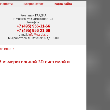
Новости
Вопрос-ответ
Карта сайта
Компания
ГАРДИА
г. Москва
,
ул.Самокатная, 2а
Телефон:
+7 (495) 956-31-66
+7 (495) 956-21-66
e-mail:
info@gardia.ru
Мы работаем
пн-пт с 09:00 до 18:00
hn Bean
й измерительной 3D системой и