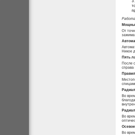
т
п
Работа
Мощный
От точн
зажима 
Автома
Автомат
Никое д
Пять л
После о
справа 
Правиль
Местоп
спицам
Радиал
Во врем
благод
внутре
Радиал
Во вре
оптиче
Осевое
Во врем