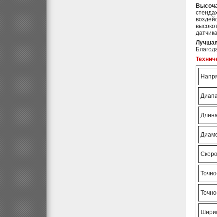
Высоча
стендах
воздейс
высокот
датчик
Лучшая
Благод
Технич
Напря
Диапа
Длина
Диаме
Скоро
Точно
Точно
Ширин