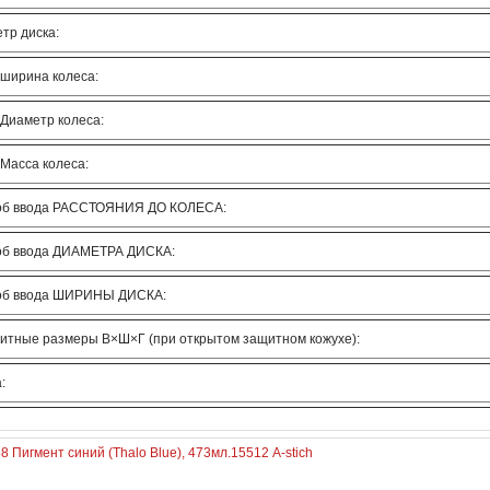
тр диска:
 ширина колеса:
 Диаметр колеса:
 Масса колеса:
об ввода РАССТОЯНИЯ ДО КОЛЕСА:
об ввода ДИАМЕТРА ДИСКА:
об ввода ШИРИНЫ ДИСКА:
итные размеры В×Ш×Г (при открытом защитном кожухе):
:
8 Пигмент синий (Thalo Blue), 473мл.
15512 A-stich