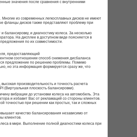
ченные значения после сравнения с внутренними
. Многие из современных легкосплавных дисков не имеют
ые фланцы дисков также представляют проблему при
 балансировку, и диагностику колеса. За несколько
ратора. На дисплее в доступном виде поясняется в
 предложения по их совместимости.
еля, предоставляющий
центном соотношении способ снижения дисбаланса
ется предложение по решению проблемы. Помимо
но, но эта информация формируется сразу же, что
 высокая производительность и точность расчета
PI (Виртуальная плоскость балансировки).
чину вибрации до установки колеса на автомобиль. Эта
ора и избавит Вас от рекламаций со стороны клиентов.
й точностью при решении как простых, так и сложных
овышает качество балансирования независимо от
ны клиентов.
леса в мире. Выполнение полной диагностики колеса при