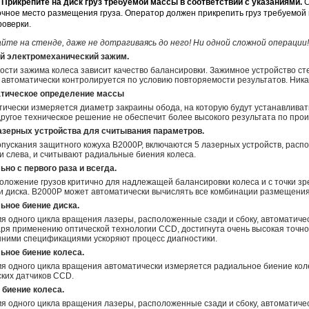
Прикрепите на диск груз требуемой массы в соответствии с указаниями.
С
очное место размещения груза. Оператор должен прикрепить груз требуемой
роверки.
йте на стенде, даже не дотрагиваясь до него! Ни одной сложной операции!
 электромеханический зажим.
ости зажима колеса зависит качество балансировки. Зажимное устройство с
автоматически контролируется по условию повторяемости результатов. Ника
тическое определение массы
ически измеряется диаметр закраины обода, на которую будут устанавливатьс
ругое техническое решение не обеспечит более высокого результата по прои
азерных устройства для считывания параметров.
пускания защитного кожуха B2000P, включаются 5 лазерных устройств, расп
и слева, и считывают радиальные биения колеса.
но с первого раза и всегда.
оложение грузов критично для надлежащей балансировки колеса и с точки з
и диска. B2000P может автоматически вычислять все комбинации размещения
ьное биение диска.
я одного цикла вращения лазеры, расположенные сзади и сбоку, автоматиче
аря применению оптической технологии CCD, достигнута очень высокая точно
нними спецификациями ускоряют процесс диагностики.
ьное биение колеса.
мя одного цикла вращения автоматически измеряется радиальное биение кол
ских датчиков CCD.
 биение колеса.
я одного цикла вращения лазеры, расположенные сзади и сбоку, автоматичес