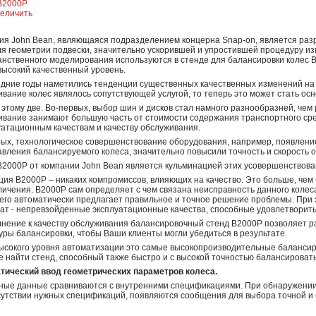
величить
ия John Bean, являющаяся подразделением концерна Snap-on, является раз
я геометрии подвески, значительно ускорившей и упростившей процедуру из
нственного моделирования используются в стенде для балансировки колес B
высокий качественный уровень.
едние годы наметились тенденции существенных качественных изменений на
вание колес являлось сопутствующей услугой, то теперь это может стать о
этому две. Во-первых, выбор шин и дисков стал намного разнообразней, чем 
ивание занимают большую часть от стоимости содержания транспортного сре
уатационным качествам и качеству обслуживания.
рых, технологическое совершенствование оборудования, например, появлени
вления балансируемого колеса, значительно повысили точность и скорость 
B2000P от компании John Bean является кульминацией этих усовершенствова
ия B2000P – никаких компромиссов, влияющих на качество. Это больше, чем 
ичения. B2000P сам определяет с чем связана неисправность данного колес
чего автоматически предлагает правильное и точное решение проблемы. При 
ат - непревзойденные эксплуатационные качества, способные удовлетворить
лнение к качеству обслуживания балансировочный стенд B2000P позволяет р
ры балансировки, чтобы Ваши клиенты могли убедиться в результате.
высокого уровня автоматизации это самые высокопроизводительные балансир
 найти стенд, способный также быстро и с высокой точностью балансировать
тический ввод геометрических параметров колеса.
ные данные сравниваются с внутренними спецификациями. При обнаружении с
сутствии нужных спецификаций, появляются сообщения для выбора точной и 