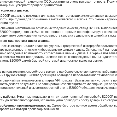
ению оптической технологии CCD, достигнута очень высокая точность. Полу
икациями, ускоряют процесс диагностики.
 колесных дисков.
B2000P идеально подходит для магазинов, торгующих эксклюзивными дисками
ности, пригодной для применения механического шаблона. Стильные наружн
ении грузов.
спечения максимально возможных ходовых качеств, стенд B2000P выполняет и
 B2000P определяет любые отклонения от нормы и проинформирует о них опе
роцентном соотношении неисправность связана с диском или шиной, а также
нная диагностика диска и шины.
ностью стенда B2000P является удобный графический интерфейс пользоват
ору всю диагностическую информацию по шинам и диску. Основанный на про
ачно определит возможность согласования шины и диска. На экране появля
ва система может определить наличие скрытых повреждений шины. Удивитель
стенд B2000P самой быстрой системой диагностики колес на рынке.
ь использования, способность выявить наиболее сложные причины вибрации,
ия грузов стенда B2000P достигнута благодаря использованию технологии V
тованный математический аппарат VPI поможет Вам выявить и устранить при
ность делает результаты балансировки независящими от квалификации операт
производительный и высокоскоростной стенд B2000P обладает исключительно
ть работы:
Экранные подсказки и интуитивно понятный интерфейс B2000P п
ти до экспертного уровня, что неминуемо приводит к росту доверия со сторо
зойденная производительность:
Самое быстрое полное время обработки ко
ировке без потери производительности.