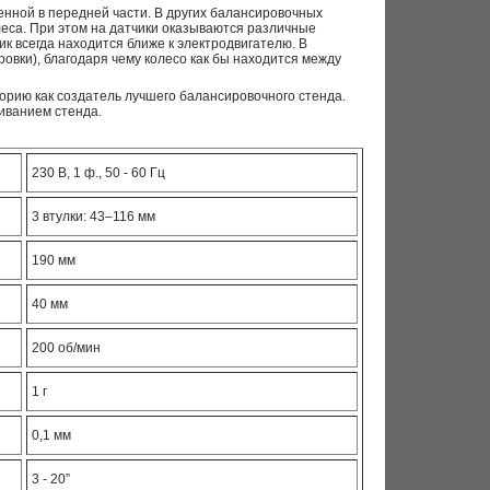
енной в передней части. В других балансировочных
леса. При этом на датчики оказываются различные
к всегда находится ближе к электродвигателю. В
овки), благодаря чему колесо как бы находится между
орию как создатель лучшего балансировочного стенда.
иванием стенда.
230 В, 1 ф., 50 - 60 Гц
3 втулки: 43–116 мм
190 мм
40 мм
200 об/мин
1 г
0,1 мм
3 - 20”