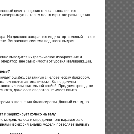
твенный цикл вращения колеса выполняется
 и лазерным указателем места скрытого размещения
ра. На дисплее загорается индикатор: зеленый – все в
мене. Встроенная система подсказок выдает
менно выводится их графическое изображение и
 оператор, вне зависимости от уровня квалификации,
чему?
ючает ошибку, связанную с человеческим фактором.
и выполняются автоматически. Вы не должны
льзоваться измерительной скобой. Предусмотрен даже
ультата, даже если оператор не имеет опыта.
 время выполнения балансировки. Данный стенд, по
т и зафиксирует колесо на валу.
ю модель колеса и определяет его параметры с
инамических сил анализ модели позволяет выявить