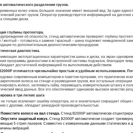
я автоматического разделения грузов.
временных колес очень большое значение имеет внешний вид. За один единс
тический расчет грузов. Оператор руководствуется информацией на дисплее
за спицами диска.
ция глубины протектора.
дупреждения об опасности, стенд автоматически проверяет глубину протекто
 / желтый – готовьтесь к замене / красный – шина подлежит немедленной за
ндации по дополнительным диагностическим процедурам.
тическая диагностика.
тимизации эксплуатационных характеристик шины и диска, на экран одновре
ия программы диагностики и встроенной системы подсказок, благодаря чему
 обладает достаточной информацией по выполняемым действиям.
B2000P отличается чрезвычайно простым и удобным использованием. По
рудован современным компьютером и пакетом программ, что практически искл
закрепления колеса на стенде и размещения грузов, все остальные операци
нировать колесо, затягивать гайку, перемещать измерительную штангу и по
ический ввод данных. Все это обеспечивает одинаково высокое качество рез
ировка в три легких шага
 не только исключает ошибку оператора, но и значительно сокращает общее
нию с другими, обладает рекордной производительностью.
Поместите колесо на вал стенда.
Стенд B2000P автоматически отцентрируе
Опустите защитный кожух.
Стенд B2000P автоматически создает трехмерну
омощью 5 стрип-лазеров. Совместно с измеренными данными статических и д
ричины вибраций.