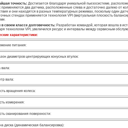
йшая точность:
Достигается благодаря уникальной пьезосистеме, располож
 применяются два датчика, расположенные слева и достаточно далеко от ко
твия и они находятся в разных температурных режимах, поскольку один датчи
очных стендах применяется технология VPI (виртуальная плоскость балансир
ами.
 в своем классе долговечность:
Разработан командой, которая вошла в ист
аря технологии VPI, увеличился ресурс и интервалы между сервисным обслуж
еские характеристики:
жение питания:
зон диаметров центрирующих конусных втулок:
 вала:
тр вала:
сть вращения колеса:
сть измерения:
сть сканирования поверхности:
а диска (динамическая балансировка):