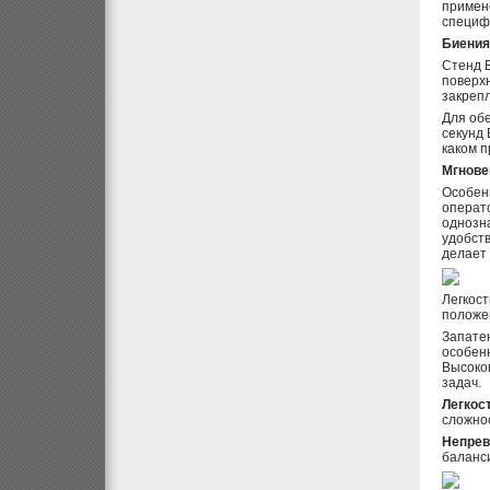
примен
специф
Биения
Стенд 
поверх
закрепл
Для обе
секунд
каком п
Мгнове
Особен
операт
однозн
удобст
делает 
Легкост
положен
Запатен
особен
Высоко
задач.
Легкос
сложнос
Непрев
баланс