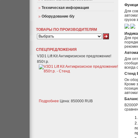
Функци
Техническая информация
Для со
автома
Оборудование б/у
грузов 
ТОВАРЫ ПО ПРОИЗВОДИТЕЛЯМ
Индика
Для пре
порядке
рекоме
СПЕЦПРЕДЛОЖЕНИЯ
Автома
V3D1 Lift Kit Антикризисное предложение!
Для оп
850т.р.
сообщен
всегда
Стенд 
Он обо
Кроме 
позицио
автомат
Баланс
Подробнее
Цена: 850000 RUB
B2000P
сравне
п
п