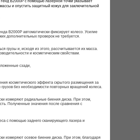
тенд B2000P с помощью лазерной точки указывает
 массы и опустить защитный кожух для заключительной
тенда B2000P автоматически фиксирует колесо. Усилие
ких дополнительных проверок не требуется.
я грузы и, исходя из этого, рассчитывается их масса.
зводительности и косметическим свойствам.
оложенные сзади,
рения косметического эффекта скрытого размещения за
 грузов без необходимости повторных вращений колеса.
ски измеряют радиальные биения диска. При этом,
сть. Полученные значения после сравнения с
еса с помощью заднего сканирующего лазера и
ки измеряют осевое биение диска. При этом, благодаря