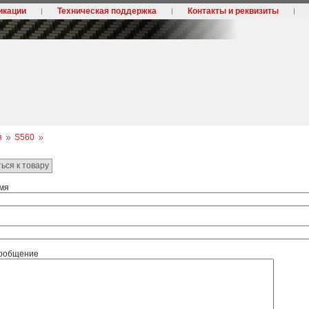
икации
Техническая поддержка
Контакты и реквизиты
я
S560
ься к товару
мя
ообщение